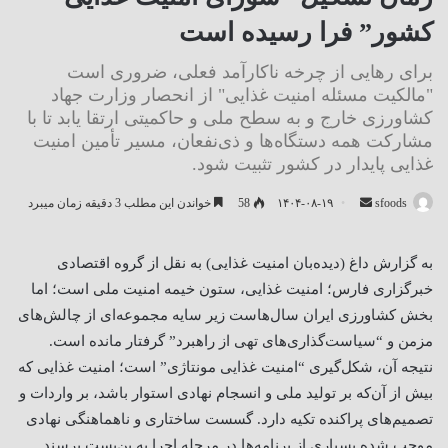
کشور” فرا رسیده است
برای رهایی از چرخه ناکارآمد فعلی، ضروری است
"مالکیت مسئله امنیت غذایی" از انحصار وزارت جهاد
کشاورزی خارج و به سطح ملی و حاکمیتی ارتقا یابد تا با
مشارکت همه دستگاه‌ها و ذی‌نفعان، مسیر تأمین امنیت
غذایی پایدار در کشور تثبیت شود.
ارسال
sfoods
۱۴۰۴-۰۸-۱۹
58
خواندن این مطلب 3 دقیقه زمان میبرد
ایمیل
به گزارش داغ (دیده‌بان امنیت غذایی) به نقل از گروه اقتصادی
خبرگزاری فارس؛ امنیت غذایی، ستون خیمه امنیت ملی است؛ اما
بخش کشاورزی ایران سال‌هاست زیر سایه مجموعه‌ای از چالش‌های
مزمن و “سیاست‌گذاری‌های تهی از ‌راهبرد” گرفتار مانده است.
نتیجه آن، شکل‌گیری “امنیت غذایی مونتاژی” است؛ امنیت غذایی که
بیش از آن‌که بر تولید ملی و انسجام نهادی استوار باشد، بر واردات و
تصمیم‌های پراکنده تکیه دارد. گسست ساختاری و ناهماهنگی نهادی
موجب شده بسیاری از برنامه‌ها در مرحله اجرا به بن‌بست برسند.