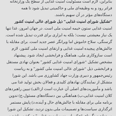
بنابراین، لازم است مسئولیت امنیت غذایی از سطح یک وزارتخانه
فراتر رود و به وظیفه‌ای ملی و حاکمیتی تبدیل شود تا همه
دستگاه‌های مؤثر در آن سهیم باشند.
“تشکیل شورای امنیت غذایی” ذیل شورای عالی امنیت کشور
امنیت غذایی ستون خیمه امنیت ملی است. در جهان امروز، غذا تنها
یک نیاز معیشتی نیست؛ بلکه به ابزاری برای قدرت تبدیل شده است.
گرسنگی، سلاح خاموش اما ویرانگر عصر جدید است. برای مقابله با
چالش‌های پیچیده امنیت غذایی و ارتقای امنیت ملی کشور، لازم
است سازوکاری ملی، هماهنگ و فرابخشی ایجاد شود. پیشنهاد
مشخص تشکیل “شورای امنیت غذایی کشور” بعنوان نهادی مستقل
و فرابخشی ذیل “شورای عالی امنیت ملی کشور” و به ریاست
رئیس‌جمهور و دبیری وزارت جهاد کشاورزی می باشد. این شورا
متشکل از نمایندگان نهادهای کلیدی و فعالان بخش تولید غذا می
باشد و مأموریت‌های اصلی آن عبارت است از:
الف) تبیین راهبردهای
کلان امنیت غذایی،
ب) هماهنگی بین دستگاه‌های مسئول،
ج) تدوین
برنامه ملی برای مقابله با چالش‌های حال و آینده،
د) پایش مستمر
اثرگذاری سیاست‌ها و تصمیمات ملی.
بدون تردید، تشکیل این شورا
می‌تواند سنگ‌بنای “حکمرانی نوین امنیت غذایی” در کشور باشد و