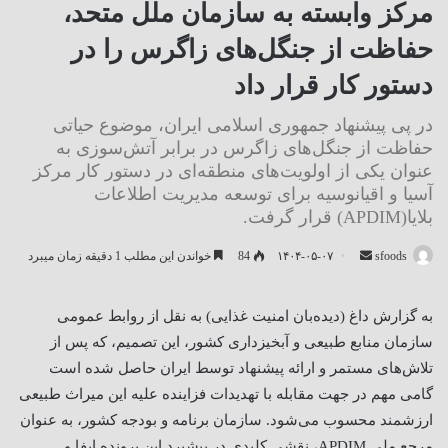
مرکز وابسته به سازمان ملل متحد،
حفاظت از جنگل‌های زاگرس را در
دستور کار قرار داد
در پی پیشنهاد جمهوری اسلامی ایران، موضوع حیاتی
حفاظت از جنگل‌های زاگرس در برابر آتش‌سوزی به
عنوان یکی از اولویت‌های منطقه‌ای در دستور کار مرکز
آسیا و اقیانوسیه برای توسعه مدیریت اطلاعات
بلایا(APDIM) قرار گرفت.
ارسال
sfoods
۱۴۰۴-۰۵-۰۷
84
خواندن این مطلب 1 دقیقه زمان میبرد
ایمیل
به گزارش داغ (دیده‌بان امنیت غذایی) به نقل از روابط عمومی
سازمان منابع طبیعی و آبخیزداری کشور، این تصمیم، که پس از
تلاش‌های مستمر و ارائه پیشنهاد توسط ایران حاصل شده است
گامی مهم در جهت مقابله با تهدیدات فزاینده علیه این میراث طبیعی
ارزشمند محسوب می‌شود. سازمان برنامه و بودجه کشور، به عنوان
مرجع ملی
APDIM
، نقشی کلیدی در پیشبرد این پرونده ایفا و