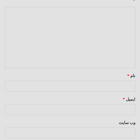
*
د
ی
د
گ
ا
ه
*
نام
*
ایمیل
*
وب‌ سایت