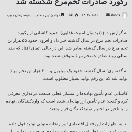
رکورد صادرات تخم‌مرغ شکسته شد
ارسال
sfoods
۱۴۰۲-۰۱-۲۶
141
خواندن این مطلب 1 دقیقه زمان میبرد
ایمیل
به گزارش داغ (دیده‌بان امنیت غذایی)، حمید کاشانی از رکورد
صادرات تخم مرغ در سال گذشته خبر داد و افزود: حدود ۵۵ هزار تن
تخم مرغ در سال گذشته صادر شد. این در حالی اتفاق افتاد که چند
سالی روند صادرات تخم مرغ متوقف شده بود.
به گفته وی؛ سال گذشته حدود یک میلیون و ۲۰۰ هزار تن تخم مرغ
تولید شد که این رقم تولید بسیار مطلوب است.
کاشانی عدم تأمین نهاده‌ها را مشکل فعلی صنعت مرغداری معرفی
کرد و گفت: عدم تأمین ارز بهانه‌ای شده است که واردکنندگان، نهاده
را با تاخیر در اختیار تولیدکنندگان قرار بدهند.
بنا به اظهارات این فعال اقتصادی؛ وزارتخانه متولی تولید قول داده
است که در عید فطر قیمت محصولات تولیدی صنعت مرغداری را