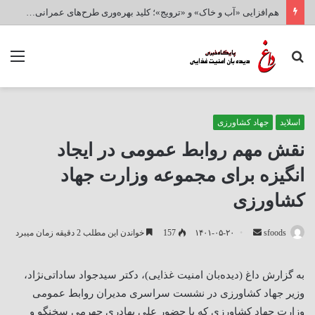
هم‌افزایی «آب و خاک» و «ترویج»؛ کلید بهره‌وری طرح‌های عمرانی و امنیت غذایی کشور
جستجو
منو
برای
اسلاید
جهاد کشاورزی
نقش مهم روابط عمومی در ایجاد
انگیزه برای مجموعه وزارت جهاد
کشاورزی
ارسال
sfoods
۱۴۰۱-۰۵-۲۰
157
خواندن این مطلب 2 دقیقه زمان میبرد
ایمیل
به گزارش داغ (دیده‌بان امنیت غذایی)، دکتر سیدجواد ساداتی‌نژاد،
وزیر جهاد کشاورزی در نشست سراسری مدیران روابط عمومی
وزارت جهاد کشاورزی که با حضور علی بهادری جهرمی سخنگو و